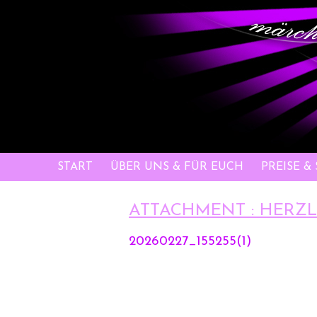
START
ÜBER UNS & FÜR EUCH
PREISE &
ATTACHMENT : HERZ
20260227_155255(1)