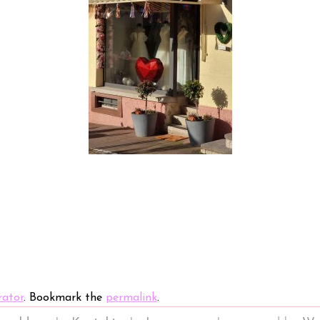
rator
. Bookmark the
permalink
.