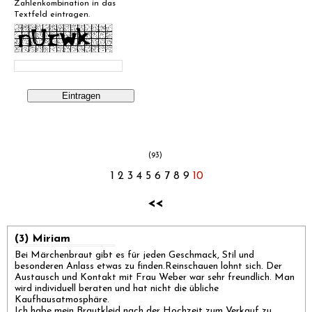
Zahlenkombination in das
Textfeld eintragen.
(93)
1
2
3
4
5
6
7
8
9
10
<<
(3) Miriam
Bei Märchenbraut gibt es für jeden Geschmack, Stil und
besonderen Anlass etwas zu finden.Reinschauen lohnt sich. Der
Austausch und Kontakt mit Frau Weber war sehr freundlich. Man
wird individuell beraten und hat nicht die übliche
Kaufhausatmosphäre.
Ich habe mein Brautkleid nach der Hochzeit zum Verkauf zu