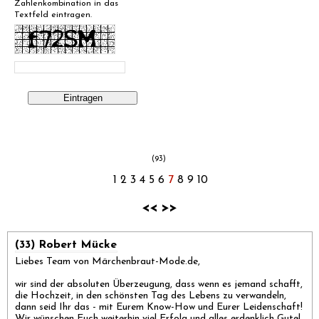
Zahlenkombination in das
Textfeld eintragen.
(93)
1
2
3
4
5
6
7
8
9
10
<<
>>
(33) Robert Mücke
Liebes Team von Märchenbraut-Mode.de,
wir sind der absoluten Überzeugung, dass wenn es jemand schafft,
die Hochzeit, in den schönsten Tag des Lebens zu verwandeln,
dann seid Ihr das - mit Eurem Know-How und Eurer Leidenschaft!
Wir wünschen Euch weiterhin viel Erfolg und alles erdenklich Gute!