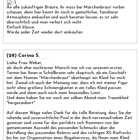
An alle zukünftigen Bräute, ihr müss bei Märchenbraut vorbei
schauen, denn hier könnt ihr noch in gemütlicher, familiärer
Atmosphäre einkaufen und euch beraten lassen, es ist sehr
übersichtlich und man verliert sich nicht.
Einfach klasse.
Würde jeder Zeit wieder dort einkaufen.
(28) Corina S.
Liebe Frau Weber,
als doch eher nüchterner Mensch war ich vor unserem ersten
Termin bei Ihnen in Schöllbronn sehr skeptisch, ob ein Geschäft
mit dem Namen "Märchenbraut" überhaupt ein Kleid für mich
hat. Zumal ich auch der Meinung war, dass ich mit meiner Figur
nicht ohne größere Schwierigkeiten in ein tolles Kleid passen
würde und dann auch noch mein finanzielles Limit...
Und dann haben Sie mir noch am selben Abend mein Traumkleid
"hergezaubert".
Auf diesem Wege vielen Dank für die tolle Beratung, dass Sie der
ruhende und zuversichtliche Pool in der doch nervenaufreiben Zeit
gewesen sind sowie für das perfekte sich Kümmern von der
gemeinsamen Auswahl des passenden Schmucks über die
Bestellung des passenden Boleros und des richtigen XS-Reifrocks
bis hin zur Organisation eines Bügelservices, da Ihnen mein Kleid